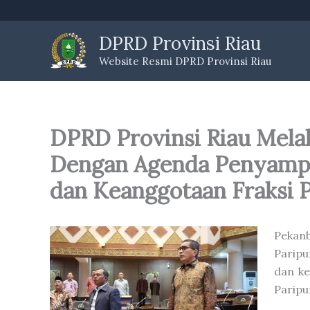
Skip
to
DPRD Provinsi Riau
content
Website Resmi DPRD Provinsi Riau
DPRD Provinsi Riau Mela
Dengan Agenda Penyamp
dan Keanggotaan Fraksi 
Pekan
Parip
dan ke
Paripu