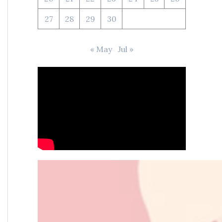
27
28
29
30
« May
Jul »