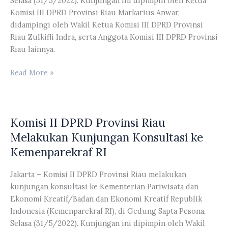
Selasa (31/5/2022). Kunjungan ini dipimpin oleh Ketua
Wilayah
Komisi III DPRD Provinsi Riau Markarius Anwar,
II
didampingi oleh Wakil Ketua Komisi III DPRD Provinsi
Provinsi
Riau Zulkifli Indra, serta Anggota Komisi III DPRD Provinsi
Riau
Riau lainnya.
Komisi
Read More »
III
DPRD
Provinsi
Komisi II DPRD Provinsi Riau
Riau
Melakukan
Melakukan Kunjungan Konsultasi ke
Kunjungan
Kemenparekraf RI
Observasi
ke
Jakarta – Komisi II DPRD Provinsi Riau melakukan
BPKAD
kunjungan konsultasi ke Kementerian Pariwisata dan
Provinsi
Ekonomi Kreatif/Badan dan Ekonomi Kreatif Republik
Sumut
Indonesia (Kemenparekraf RI), di Gedung Sapta Pesona,
Selasa (31/5/2022). Kunjungan ini dipimpin oleh Wakil