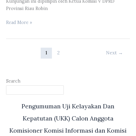
Kunjungan ini dipimpin oleh Ketua Komisi V DPRD
Provinsi Riau Robin
Komisi
Read More »
V
DPRD
Provinsi
Riau
1
2
Next
→
Melakukan
Kunjungan
Insindentil
ke
Search
PT.
Wilmar
di
Pengumuman Uji Kelayakan Dan
KID
Kepatutan (UKK) Calon Anggota
Komisioner Komisi Informasi dan Komisi