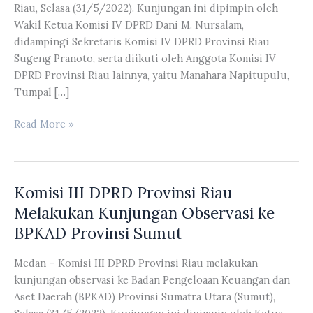
Riau, Selasa (31/5/2022). Kunjungan ini dipimpin oleh
Wakil Ketua Komisi IV DPRD Dani M. Nursalam,
didampingi Sekretaris Komisi IV DPRD Provinsi Riau
Sugeng Pranoto, serta diikuti oleh Anggota Komisi IV
DPRD Provinsi Riau lainnya, yaitu Manahara Napitupulu,
Tumpal […]
Komisi
Read More »
IV
DPRD
Provinsi
Komisi III DPRD Provinsi Riau
Riau
Melakukan
Melakukan Kunjungan Observasi ke
Kunjungan
BPKAD Provinsi Sumut
ke
UPT
Medan – Komisi III DPRD Provinsi Riau melakukan
Jalan
kunjungan observasi ke Badan Pengeloaan Keuangan dan
dan
Aset Daerah (BPKAD) Provinsi Sumatra Utara (Sumut),
Jembatan