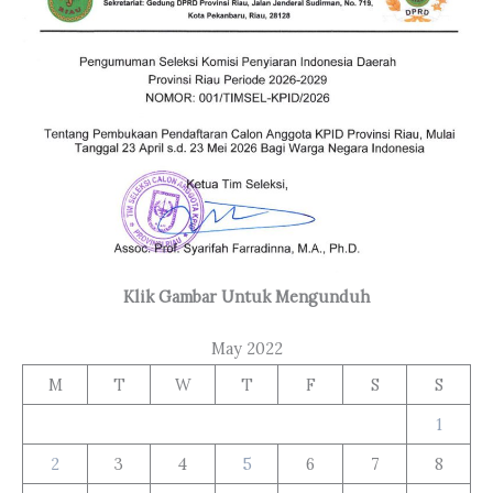
Klik Gambar Untuk Mengunduh
May 2022
M
T
W
T
F
S
S
1
2
3
4
5
6
7
8