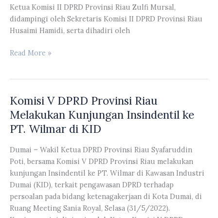
Ketua Komisi II DPRD Provinsi Riau Zulfi Mursal,
didampingi oleh Sekretaris Komisi II DPRD Provinsi Riau
Husaimi Hamidi, serta dihadiri oleh
Komisi
Read More »
II
DPRD
Provinsi
Komisi V DPRD Provinsi Riau
Riau
Melakukan
Melakukan Kunjungan Insindentil ke
Kunjungan
PT. Wilmar di KID
Konsultasi
ke
Dumai – Wakil Ketua DPRD Provinsi Riau Syafaruddin
Kemenparekraf
Poti, bersama Komisi V DPRD Provinsi Riau melakukan
RI
kunjungan Insindentil ke PT. Wilmar di Kawasan Industri
Dumai (KID), terkait pengawasan DPRD terhadap
persoalan pada bidang ketenagakerjaan di Kota Dumai, di
Ruang Meeting Sania Royal, Selasa (31/5/2022).