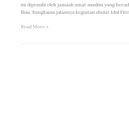
ini dipenuhi oleh jamaah umat muslim yang berad
Riau. Rangkaian jalannya kegiatan sholat Idul Fit
DPRD
Read More »
Provinsi
Riau
gelar
sholat
Idul
Fitri
1443
Hijriah