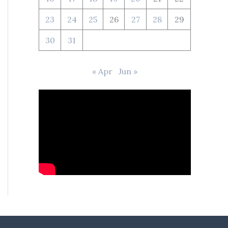
23
24
25
26
27
28
29
30
31
« Apr
Jun »