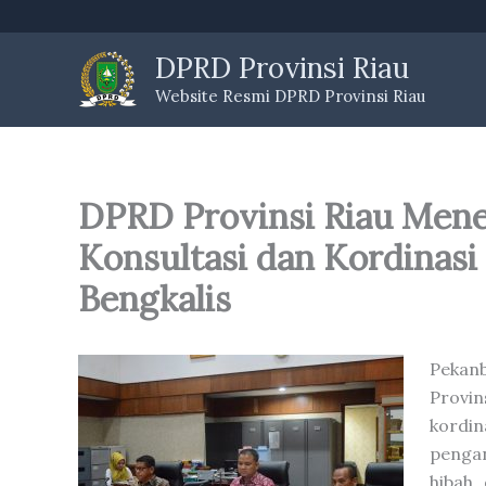
Skip
to
DPRD Provinsi Riau
content
Website Resmi DPRD Provinsi Riau
DPRD Provinsi Riau Men
Konsultasi dan Kordinas
Bengkalis
Pekanb
Provin
kordin
pengan
hibah,