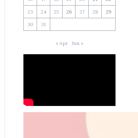
23
24
25
26
27
28
29
30
31
« Apr
Jun »