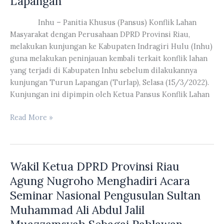
Lapangan
Melakukan
Kunjungan
Inhu – Panitia Khusus (Pansus) Konflik Lahan
ke
Masyarakat dengan Perusahaan DPRD Provinsi Riau,
Kabupaten
melakukan kunjungan ke Kabupaten Indragiri Hulu (Inhu)
Rohul
guna melakukan peninjauan kembali terkait konflik lahan
Terkait
yang terjadi di Kabupaten Inhu sebelum dilakukannya
Konflik
kunjungan Turun Lapangan (Turlap), Selasa (15/3/2022).
Lahan
Kunjungan ini dipimpin oleh Ketua Pansus Konflik Lahan
Yang
Terjadi
Pansus
Read More »
Konflik
Lahan
Masyarakat
Wakil Ketua DPRD Provinsi Riau
Dengan
Perusahaan
Agung Nugroho Menghadiri Acara
DPRD
Seminar Nasional Pengusulan Sultan
Provinsi
Muhammad Ali Abdul Jalil
Riau