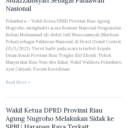
Muazzamsyah Sebagai Pahlawan
Melakukan
Nasional
Peninjauan
ke
Pekanbaru – Wakil Ketua DPRD Provinsi Riau Agung
Kabupaten
Nugroho, menghadiri acara Seminar Nasional Pengusulan
Inhu
Sultan Muhammad Ali Abdul Jalil Muazzamsyah (Marhum
SebelumTurun
Pekan) sebagai Pahlawan Nasional, di Hotel Grand Central,
Lapangan
(15/3/2022). Turut hadir pada acara tersebut Kepala
Dinas Sosial Provinsi Riau Tengku Zul Efendi, Tokoh
Masyarakat Riau Wan Abu Bakar, Wakil Walikota Pekanbaru
Ayat Cahyadi, Forum Koordinasi
Wakil
Read More »
Ketua
DPRD
Provinsi
Wakil Ketua DPRD Provinsi Riau
Riau
Agung
Agung Nugroho Melakukan Sidak ke
Nugroho
SPBU Harapan Raya Terkait