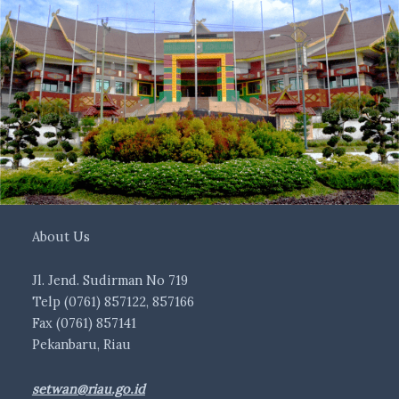
About Us
Jl. Jend. Sudirman No 719
Telp (0761) 857122, 857166
Fax (0761) 857141
Pekanbaru, Riau
setwan@riau.go.id