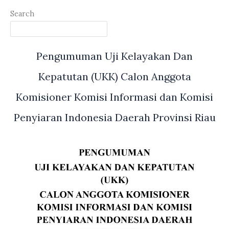
Melakukan
Sidak
Search
ke
SPBU
Harapan
Pengumuman Uji Kelayakan Dan
Raya
Terkait
Kepatutan (UKK) Calon Anggota
Kelangkaan
Komisioner Komisi Informasi dan Komisi
Bio
Solar
Penyiaran Indonesia Daerah Provinsi Riau