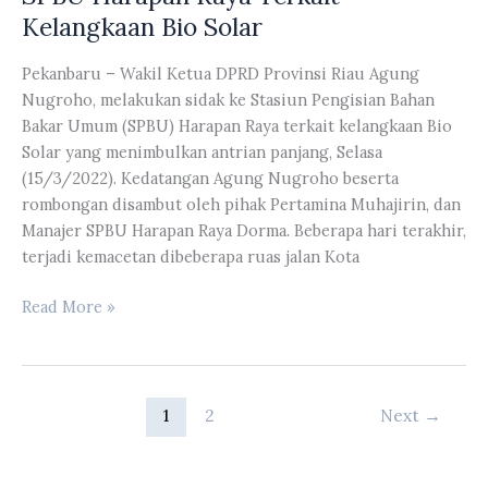
Menghadiri
Kelangkaan Bio Solar
Acara
Seminar
Pekanbaru – Wakil Ketua DPRD Provinsi Riau Agung
Nasional
Nugroho, melakukan sidak ke Stasiun Pengisian Bahan
Pengusulan
Bakar Umum (SPBU) Harapan Raya terkait kelangkaan Bio
Sultan
Solar yang menimbulkan antrian panjang, Selasa
Muhammad
(15/3/2022). Kedatangan Agung Nugroho beserta
Ali
rombongan disambut oleh pihak Pertamina Muhajirin, dan
Abdul
Manajer SPBU Harapan Raya Dorma. Beberapa hari terakhir,
Jalil
terjadi kemacetan dibeberapa ruas jalan Kota
Muazzamsyah
Sebagai
Wakil
Read More »
Pahlawan
Ketua
Nasional
DPRD
Provinsi
Riau
1
2
Next
→
Agung
Nugroho