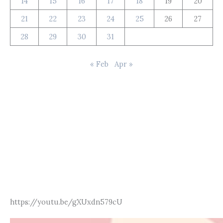
14
15
16
17
18
19
20
21
22
23
24
25
26
27
28
29
30
31
« Feb
Apr »
https://youtu.be/gXUxdn579cU