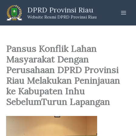
Skip
DPRD Provinsi Riau
to
Website Resmi DPRD Provinsi Riau
content
Pansus Konflik Lahan
Masyarakat Dengan
Perusahaan DPRD Provinsi
Riau Melakukan Peninjauan
ke Kabupaten Inhu
SebelumTurun Lapangan