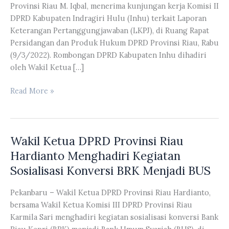
Provinsi Riau M. Iqbal, menerima kunjungan kerja Komisi II
DPRD Kabupaten Indragiri Hulu (Inhu) terkait Laporan
Keterangan Pertanggungjawaban (LKPJ), di Ruang Rapat
Persidangan dan Produk Hukum DPRD Provinsi Riau, Rabu
(9/3/2022). Rombongan DPRD Kabupaten Inhu dihadiri
oleh Wakil Ketua […]
DPRD
Read More »
Provinsi
Riau
Menerima
Wakil Ketua DPRD Provinsi Riau
Kunjungan
Kerja
Hardianto Menghadiri Kegiatan
Komisi
Sosialisasi Konversi BRK Menjadi BUS
II
DPRD
Pekanbaru – Wakil Ketua DPRD Provinsi Riau Hardianto,
Kabupaten
bersama Wakil Ketua Komisi III DPRD Provinsi Riau
Inhu
Karmila Sari menghadiri kegiatan sosialisasi konversi Bank
Terkait