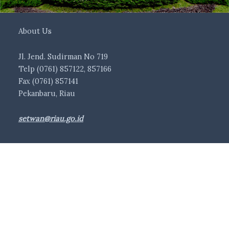
About Us
Jl. Jend. Sudirman No 719
Telp (0761) 857122, 857166
Fax (0761) 857141
Pekanbaru, Riau
setwan@riau.go.id