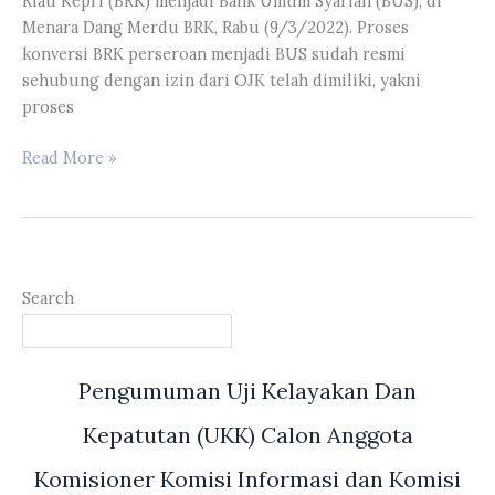
Riau Kepri (BRK) menjadi Bank Umum Syariah (BUS), di
LKPJ
Menara Dang Merdu BRK, Rabu (9/3/2022). Proses
konversi BRK perseroan menjadi BUS sudah resmi
sehubung dengan izin dari OJK telah dimiliki, yakni
proses
Wakil
Read More »
Ketua
DPRD
Provinsi
Riau
Hardianto
Search
Menghadiri
Kegiatan
Sosialisasi
Pengumuman Uji Kelayakan Dan
Konversi
BRK
Kepatutan (UKK) Calon Anggota
Menjadi
BUS
Komisioner Komisi Informasi dan Komisi