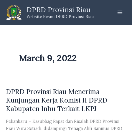
Skip
DPRD Provinsi Riau
to
Website Resmi DPRD Provinsi Riau
content
March 9, 2022
DPRD Provinsi Riau Menerima
Kunjungan Kerja Komisi II DPRD
Kabupaten Inhu Terkait LKPJ
Pekanbaru – Kasubbag Rapat dan Risalah DPRD Provinsi
Riau Wira Setiadi, didampingi Tenaga Ahli Banmus DPRD