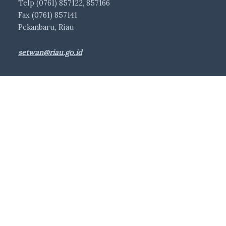
Telp (0761) 857122, 857166
Fax (0761) 857141
Pekanbaru, Riau
setwan@riau.go.id