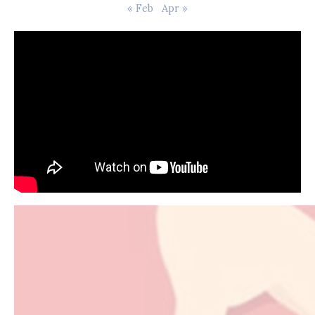
« Feb
Apr »