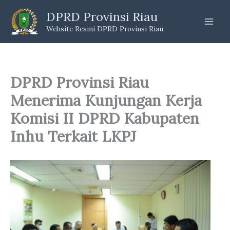
Skip
DPRD Provinsi Riau
to
Website Resmi DPRD Provinsi Riau
content
DPRD Provinsi Riau
Menerima Kunjungan Kerja
Komisi II DPRD Kabupaten
Inhu Terkait LKPJ