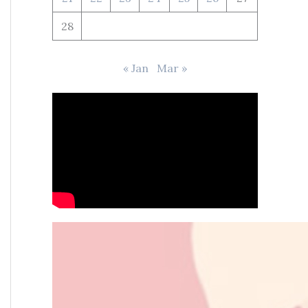
28
« Jan
Mar »