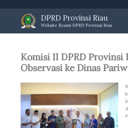
Skip
to
DPRD Provinsi Riau
content
Website Resmi DPRD Provinsi Riau
Komisi II DPRD Provinsi
Observasi ke Dinas Pariw
B
k
K
d
P