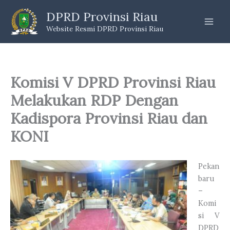
Skip
DPRD Provinsi Riau
to
Website Resmi DPRD Provinsi Riau
content
Komisi V DPRD Provinsi Riau
Melakukan RDP Dengan
Kadispora Provinsi Riau dan
KONI
Pekan
baru
–
Komi
si V
DPRD