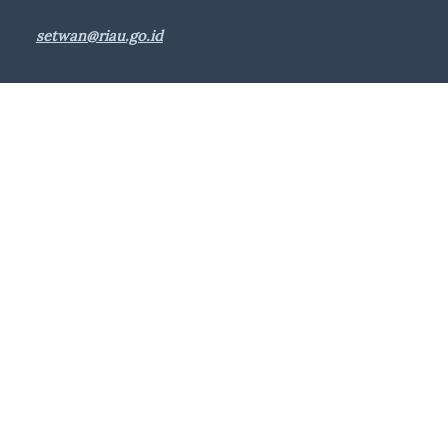
setwan@riau.go.id