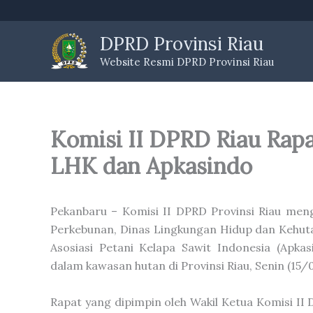
Skip
to
DPRD Provinsi Riau
content
Website Resmi DPRD Provinsi Riau
Komisi II DPRD Riau Rap
LHK dan Apkasindo
Pekanbaru – Komisi II DPRD Provinsi Riau me
Perkebunan, Dinas Lingkungan Hidup dan Kehuta
Asosiasi Petani Kelapa Sawit Indonesia (Apk
dalam kawasan hutan di Provinsi Riau, Senin (15/
Rapat yang dipimpin oleh Wakil Ketua Komisi II D