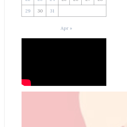
29
30
31
Apr »