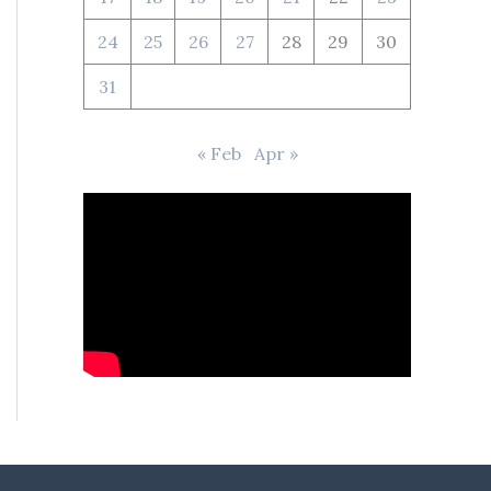
24
25
26
27
28
29
30
31
« Feb
Apr »