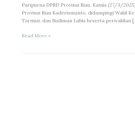
Paripurna DPRD Provinsi Riau, Kamis (27/3/2025)
Provinsi Riau Kaderismanto, didampingi Wakil K
Tarmizi, dan Budiman Lubis beserta perwakilan [
Penyampaian
Read More »
LKPJ
Kepala
Daerah
Tahun
2024
oleh
Gubernur