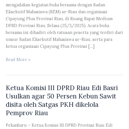
mengadakan kegiatan buka bersama dengan Badan
Eksekutif Mahasiswa (BEM) se-Riau dan organisasi
Cipayung Plus Provinsi Riau, di Ruang Rapat Medium
DPRD Provinsi Riau, Selasa (25/3/2025). Acara buka
bersama ini dihadiri oleh ratusan peserta yang terdiri dari
unsur Badan Eksekutif Mahasiswa se-Riau, serta para
ketua organisasi Cipayung Plus Provinsi […]
Ketua
Read More »
DPRD
Riau
Kaderismanto
Ketua Komisi III DPRD Riau Edi Basri
Mengadakan
Kegiatan
Usulkan agar 50 Persen Kebun Sawit
Bukber
disita oleh Satgas PKH dikelola
dengan
Pemprov Riau
BEM
Se-
Pekanbaru – Ketua Komisi III DPRD Provinsi Riau Edi
Riau