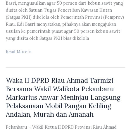
Basri, mengusulkan agar 50 persen dari kebun sawit yang
&
disita oleh Satuan Tugas Penertiban Kawasan Hutan
Organisasi
(Satgas PKH) dikelola oleh Pemerintah Provinsi (Pemprov)
Cipayung
Riau. Edi Basri menyatakan, pihaknya akan mengajukan
Plus
usulan ke pemerintah pusat agar 50 persen kebun sawit
Provinsi
yang disita oleh Satgas PKH bisa dikelola
Riau
Ketua
Read More »
Komisi
III
DPRD
Waka II DPRD Riau Ahmad Tarmizi
Riau
Edi
Bersama Wakil Walikota Pekanbaru
Basri
Markarius Anwar Meninjau Langsung
Usulkan
Pelaksanaan Mobil Pangan Keliling
agar
Andalan, Murah dan Amanah
50
Persen
Pekanbaru – Wakil Ketua II DPRD Provinsi Riau Ahmad
Kebun