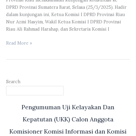
Anwar
DPRD Provinsi Sumatera Barat, Selasa (25/3/2025). Hadir
Meninjau
dalam kunjungan ini, Ketua Komisi I DPRD Provinsi Riau
Langsung
Nur Azmi Hasyim, Wakil Ketua Komisi I DPRD Provinsi
Pelaksanaan
Riau Ali Rahmad Harahap, dan Sekretaris Komisi I
Mobil
Pangan
Komisi
Read More »
Keliling
I
Andalan,
DPRD
Murah
Riau
dan
Melaksanakan
Amanah
Kunjungan
Search
Konsultasi
ke
DPRD
Pengumuman Uji Kelayakan Dan
Provinsi
Sumbar
Kepatutan (UKK) Calon Anggota
Komisioner Komisi Informasi dan Komisi