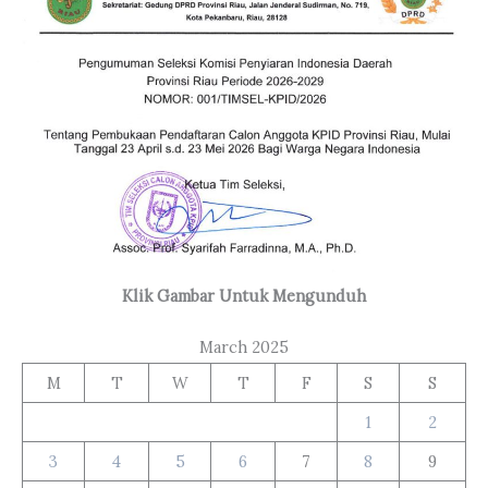
Klik Gambar Untuk Mengunduh
March 2025
M
T
W
T
F
S
S
1
2
3
4
5
6
7
8
9