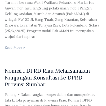
Tarmizi, bersama Wakil Walikota Pekanbaru Markarius
Sawit
Anwar, meninjau langsung pelaksanaan mobil Pangan
disita
Keliling Andalan, Murah dan Amanah (Pak AMAN) di
oleh
wilayah RW 02, Jl. Hang Tuah, Gang Kuantan, Kelurahan
Satgas
Rejosari, Kecamatan Tenayan Raya, Kota Pekanbaru, Selasa
PKH
(25/3/2025). Program mobil Pak AMAN ini merupakan
dikelola
wujud dari aspirasi
Pemprov
Riau
Waka
Read More »
II
DPRD
Riau
Komisi I DPRD Riau Melaksanakan
Ahmad
Tarmizi
Kunjungan Konsultasi ke DPRD
Bersama
Provinsi Sumbar
Wakil
Walikota
Padang – Dalam rangka memperdalam dan memperkuat
Pekanbaru
tata kelola penyiaran di Provinsi Riau, Komisi I DPRD
Markarius
Provinsi Riau melaksanakan kunjungan konsultasi ke