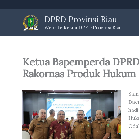
Skip
to
DPRD Provinsi Riau
content
Website Resmi DPRD Provinsi Riau
Ketua Bapemperda DPRD 
Rakornas Produk Hukum
Sam
Dae
had
Huk
Odah