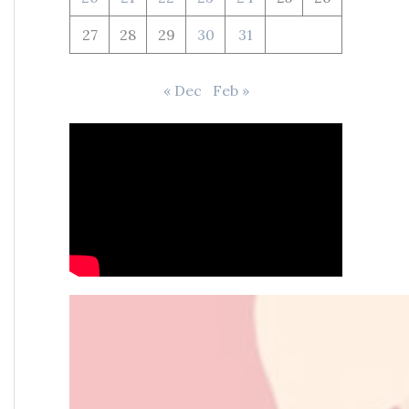
27
28
29
30
31
« Dec
Feb »