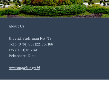
About Us
Jl. Jend. Sudirman No 719
Telp (0761) 857122, 857166
Fax (0761) 857141
Pekanbaru, Riau
setwan@riau.go.id