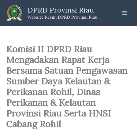
Skip
DPRD Provinsi Riau
to
Website Resmi DPRD Provinsi Riau
content
Komisi II DPRD Riau
Mengadakan Rapat Kerja
Bersama Satuan Pengawasan
Sumber Daya Kelautan &
Perikanan Rohil, Dinas
Perikanan & Kelautan
Provinsi Riau Serta HNSI
Cabang Rohil