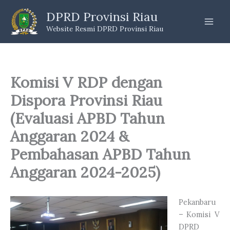
Skip
DPRD Provinsi Riau
to
Website Resmi DPRD Provinsi Riau
content
Komisi V RDP dengan
Dispora Provinsi Riau
(Evaluasi APBD Tahun
Anggaran 2024 &
Pembahasan APBD Tahun
Anggaran 2024-2025)
Pekanbaru
– Komisi V
DPRD