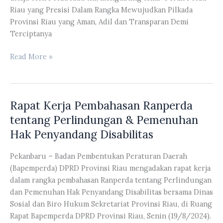
Riau yang Presisi Dalam Rangka Mewujudkan Pilkada
Provinsi Riau yang Aman, Adil dan Transparan Demi
Terciptanya
Agung
Read More »
Nugroho
Menjadi
Narasumber
Rapat Kerja Pembahasan Ranperda
Rapat
Koordinasi
tentang Perlindungan & Pemenuhan
Sektoral
Hak Penyandang Disabilitas
Operasi
Mantap
Pekanbaru – Badan Pembentukan Peraturan Daerah
Praja
(Bapemperda) DPRD Provinsi Riau mengadakan rapat kerja
Lancang
dalam rangka pembahasan Ranperda tentang Perlindungan
Kuning
dan Pemenuhan Hak Penyandang Disabilitas bersama Dinas
2024
Sosial dan Biro Hukum Sekretariat Provinsi Riau, di Ruang
Rapat Bapemperda DPRD Provinsi Riau, Senin (19/8/2024).