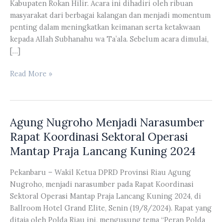
Kabupaten Rokan Hilir. Acara ini dihadiri oleh ribuan
masyarakat dari berbagai kalangan dan menjadi momentum
penting dalam meningkatkan keimanan serta ketakwaan
kepada Allah Subhanahu wa Ta’ala. Sebelum acara dimulai,
[…]
Karmila
Read More »
Sari
Hadiri
Tabligh
Agung Nugroho Menjadi Narasumber
Akbar
Bersama
Rapat Koordinasi Sektoral Operasi
Ustadz
Mantap Praja Lancang Kuning 2024
Abdul
Somad
Pekanbaru – Wakil Ketua DPRD Provinsi Riau Agung
Nugroho, menjadi narasumber pada Rapat Koordinasi
Sektoral Operasi Mantap Praja Lancang Kuning 2024, di
Ballroom Hotel Grand Elite, Senin (19/8/2024). Rapat yang
ditaja oleh Polda Riau ini, mengusung tema “Peran Polda