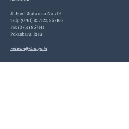
Jl. Jend. Sudirman No 719
Telp (0761) 857122, 857166
Fax (0761) 857141
Pekanbaru, Riau
setwan@riau.go.id