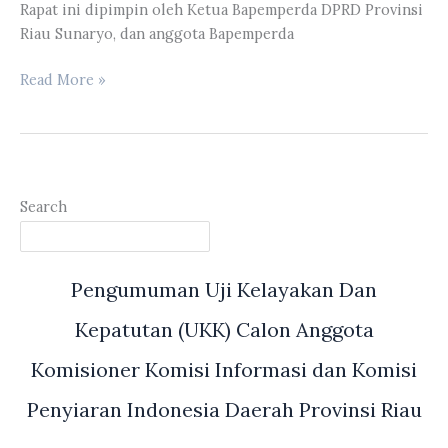
Rapat ini dipimpin oleh Ketua Bapemperda DPRD Provinsi
Riau Sunaryo, dan anggota Bapemperda
Rapat
Read More »
Kerja
Pembahasan
Ranperda
tentang
Perlindungan
Search
&
Pemenuhan
Hak
Pengumuman Uji Kelayakan Dan
Penyandang
Disabilitas
Kepatutan (UKK) Calon Anggota
Komisioner Komisi Informasi dan Komisi
Penyiaran Indonesia Daerah Provinsi Riau