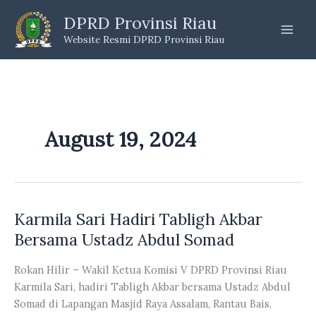
Skip
DPRD Provinsi Riau
to
Website Resmi DPRD Provinsi Riau
content
August 19, 2024
Karmila Sari Hadiri Tabligh Akbar
Bersama Ustadz Abdul Somad
Rokan Hilir – Wakil Ketua Komisi V DPRD Provinsi Riau
Karmila Sari, hadiri Tabligh Akbar bersama Ustadz Abdul
Somad di Lapangan Masjid Raya Assalam, Rantau Bais,