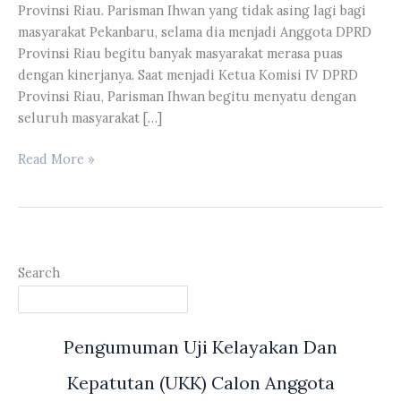
Provinsi Riau. Parisman Ihwan yang tidak asing lagi bagi
masyarakat Pekanbaru, selama dia menjadi Anggota DPRD
Provinsi Riau begitu banyak masyarakat merasa puas
dengan kinerjanya. Saat menjadi Ketua Komisi IV DPRD
Provinsi Riau, Parisman Ihwan begitu menyatu dengan
seluruh masyarakat […]
Ketua
Read More »
Komisi
IV
DPRD
Riau
Parisman
Search
Ihwan
Kembali
Duduk
Pengumuman Uji Kelayakan Dan
Menjadi
Anggota
Kepatutan (UKK) Calon Anggota
DPRD