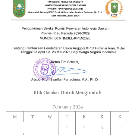
Klik Gambar Untuk Mengunduh
February 2024
M
T
W
T
F
S
S
1
2
3
4