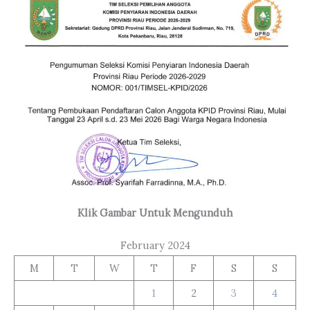
Klik Gambar Untuk Mengunduh
February 2024
M
T
W
T
F
S
S
1
2
3
4