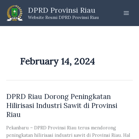
Skip
DPRD Provinsi Riau
to
Website Resmi DPRD Provinsi Riau
content
February 14, 2024
DPRD Riau Dorong Peningkatan
Hilirisasi Industri Sawit di Provinsi
Riau
Pekanbaru – DPRD Provinsi Riau terus mendorong
peningkatan hilirisasi industri sawit di Provinsi Riau. Hal