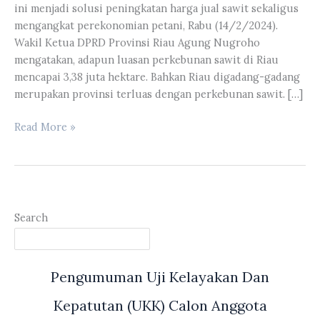
ini menjadi solusi peningkatan harga jual sawit sekaligus
mengangkat perekonomian petani, Rabu (14/2/2024).
Wakil Ketua DPRD Provinsi Riau Agung Nugroho
mengatakan, adapun luasan perkebunan sawit di Riau
mencapai 3,38 juta hektare. Bahkan Riau digadang-gadang
merupakan provinsi terluas dengan perkebunan sawit. […]
DPRD
Read More »
Riau
Dorong
Peningkatan
Hilirisasi
Industri
Search
Sawit
di
Provinsi
Pengumuman Uji Kelayakan Dan
Riau
Kepatutan (UKK) Calon Anggota