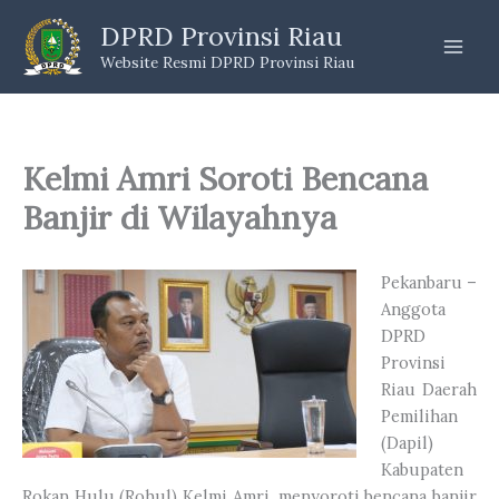
Skip
DPRD Provinsi Riau
to
Website Resmi DPRD Provinsi Riau
content
Kelmi Amri Soroti Bencana
Banjir di Wilayahnya
Pekanbaru –
Anggota
DPRD
Provinsi
Riau Daerah
Pemilihan
(Dapil)
Kabupaten
Rokan Hulu (Rohul) Kelmi Amri, menyoroti bencana banjir