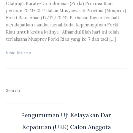
Olahraga Karate-Do Indonesia (Forki) Provinsi Riau
periode 2023-2027 dalam Musyawarah Provinsi (Musprov)
Forki Riau, Ahad (17/12/2023). Parisman Ihwan kembali
mendapatkan mandat menahkodai kepemimpinan Forki
Riau untuk kedua kalinya. “Alhamdulillah hari ini telah
terlaksana Musprov Forki Riau yang ke-7 dan tadi […]
Parisman
Read More »
Ihwan
Kembali
Terpilih
Sebagai
Ketua
Search
Forki
Provinsi
Riau
Pengumuman Uji Kelayakan Dan
Periode
2023-
Kepatutan (UKK) Calon Anggota
2027