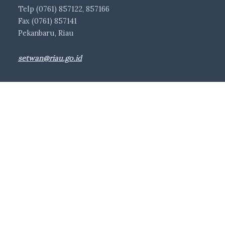
Telp (0761) 857122, 857166
Fax (0761) 857141
Pekanbaru, Riau
setwan@riau.go.id