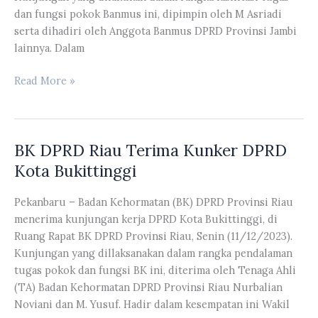
dan fungsi pokok Banmus ini, dipimpin oleh M Asriadi
serta dihadiri oleh Anggota Banmus DPRD Provinsi Jambi
lainnya. Dalam
Banmus
Read More »
DPRD
Riau
Terima
BK DPRD Riau Terima Kunker DPRD
Kunker
Banmus
Kota Bukittinggi
DPRD
Jambi
Pekanbaru – Badan Kehormatan (BK) DPRD Provinsi Riau
menerima kunjungan kerja DPRD Kota Bukittinggi, di
Ruang Rapat BK DPRD Provinsi Riau, Senin (11/12/2023).
Kunjungan yang dillaksanakan dalam rangka pendalaman
tugas pokok dan fungsi BK ini, diterima oleh Tenaga Ahli
(TA) Badan Kehormatan DPRD Provinsi Riau Nurbalian
Noviani dan M. Yusuf. Hadir dalam kesempatan ini Wakil