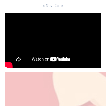
« Nov
Jan »