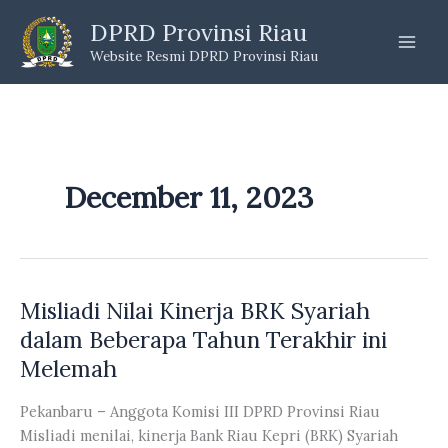
Skip
DPRD Provinsi Riau
to
Website Resmi DPRD Provinsi Riau
content
December 11, 2023
Misliadi Nilai Kinerja BRK Syariah
dalam Beberapa Tahun Terakhir ini
Melemah
Pekanbaru – Anggota Komisi III DPRD Provinsi Riau
Misliadi menilai, kinerja Bank Riau Kepri (BRK) Syariah