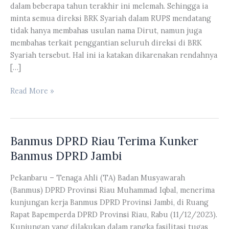
dalam beberapa tahun terakhir ini melemah. Sehingga ia
minta semua direksi BRK Syariah dalam RUPS mendatang
tidak hanya membahas usulan nama Dirut, namun juga
membahas terkait penggantian seluruh direksi di BRK
Syariah tersebut. Hal ini ia katakan dikarenakan rendahnya
[…]
Misliadi
Read More »
Nilai
Kinerja
BRK
Banmus DPRD Riau Terima Kunker
Syariah
dalam
Banmus DPRD Jambi
Beberapa
Tahun
Pekanbaru – Tenaga Ahli (TA) Badan Musyawarah
Terakhir
(Banmus) DPRD Provinsi Riau Muhammad Iqbal, menerima
ini
kunjungan kerja Banmus DPRD Provinsi Jambi, di Ruang
Melemah
Rapat Bapemperda DPRD Provinsi Riau, Rabu (11/12/2023).
Kunjungan yang dilakukan dalam rangka fasilitasi tugas