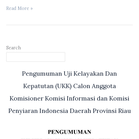
BK
Read More »
DPRD
Riau
Terima
Kunker
DPRD
Search
Kota
Bukittinggi
Pengumuman Uji Kelayakan Dan
Kepatutan (UKK) Calon Anggota
Komisioner Komisi Informasi dan Komisi
Penyiaran Indonesia Daerah Provinsi Riau