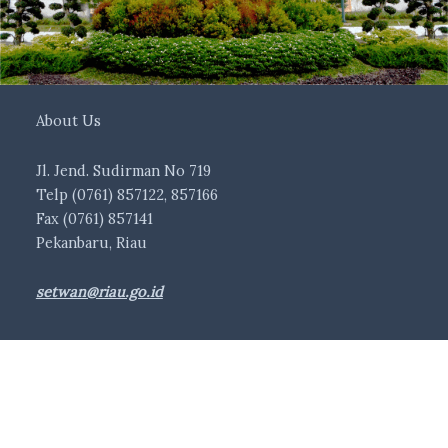
About Us
Jl. Jend. Sudirman No 719
Telp (0761) 857122, 857166
Fax (0761) 857141
Pekanbaru, Riau
setwan@riau.go.id