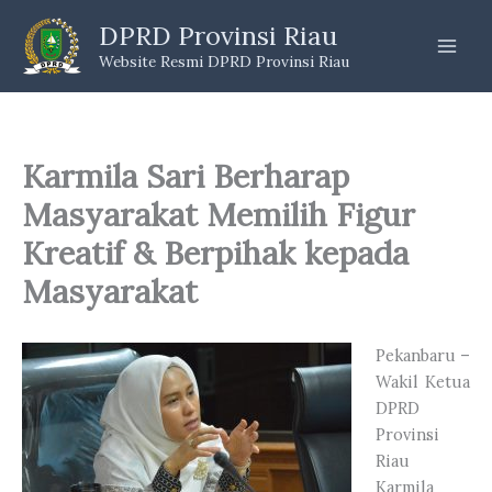
Skip
DPRD Provinsi Riau
to
Website Resmi DPRD Provinsi Riau
content
Karmila Sari Berharap
Masyarakat Memilih Figur
Kreatif & Berpihak kepada
Masyarakat
Pekanbaru –
Wakil Ketua
DPRD
Provinsi
Riau
Karmila