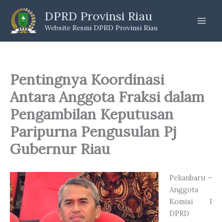
Skip
DPRD Provinsi Riau
to
Website Resmi DPRD Provinsi Riau
content
Pentingnya Koordinasi
Antara Anggota Fraksi dalam
Pengambilan Keputusan
Paripurna Pengusulan Pj
Gubernur Riau
Pekanbaru –
Anggota
Komisi I
DPRD