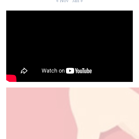
« Nov
Jan »