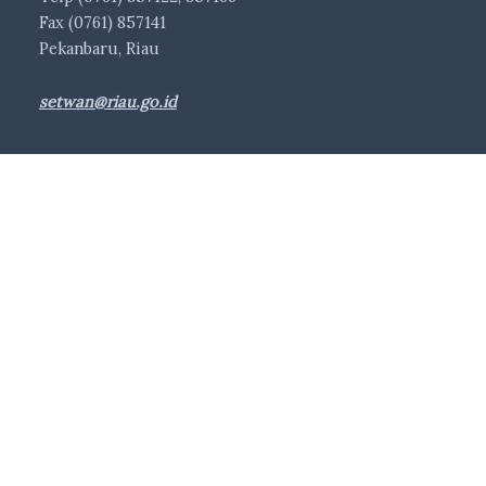
Fax (0761) 857141
Pekanbaru, Riau
setwan@riau.go.id