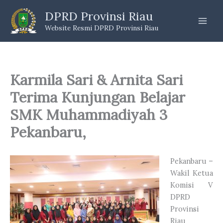
Skip
DPRD Provinsi Riau
to
Website Resmi DPRD Provinsi Riau
content
Karmila Sari & Arnita Sari
Terima Kunjungan Belajar
SMK Muhammadiyah 3
Pekanbaru,
Pekanbaru –
Wakil Ketua
Komisi V
DPRD
Provinsi
Riau