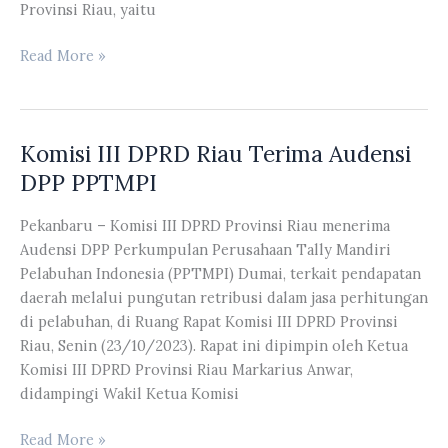
Provinsi Riau, yaitu
Banmus
Read More »
DPRD
Riau
Mengadakan
Komisi III DPRD Riau Terima Audensi
Rapat
Bulan
DPP PPTMPI
November
2023
Pekanbaru – Komisi III DPRD Provinsi Riau menerima
Audensi DPP Perkumpulan Perusahaan Tally Mandiri
Pelabuhan Indonesia (PPTMPI) Dumai, terkait pendapatan
daerah melalui pungutan retribusi dalam jasa perhitungan
di pelabuhan, di Ruang Rapat Komisi III DPRD Provinsi
Riau, Senin (23/10/2023). Rapat ini dipimpin oleh Ketua
Komisi III DPRD Provinsi Riau Markarius Anwar,
didampingi Wakil Ketua Komisi
Komisi
Read More »