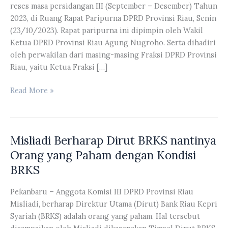
reses masa persidangan III (September – Desember) Tahun
2023, di Ruang Rapat Paripurna DPRD Provinsi Riau, Senin
(23/10/2023). Rapat paripurna ini dipimpin oleh Wakil
Ketua DPRD Provinsi Riau Agung Nugroho. Serta dihadiri
oleh perwakilan dari masing-masing Fraksi DPRD Provinsi
Riau, yaitu Ketua Fraksi […]
Rapat
Read More »
Paripurna
Pengumuman
Reses
Misliadi Berharap Dirut BRKS nantinya
Masa
Persidangan
Orang yang Paham dengan Kondisi
III
BRKS
(September
–
Pekanbaru – Anggota Komisi III DPRD Provinsi Riau
Desember)
Misliadi, berharap Direktur Utama (Dirut) Bank Riau Kepri
Tahun
Syariah (BRKS) adalah orang yang paham. Hal tersebut
2023