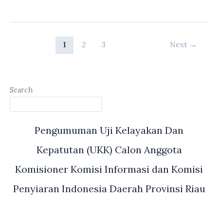
III
DPRD
Riau
Terima
1
2
3
Next
→
Audensi
DPP
PPTMPI
Search
Pengumuman Uji Kelayakan Dan
Kepatutan (UKK) Calon Anggota
Komisioner Komisi Informasi dan Komisi
Penyiaran Indonesia Daerah Provinsi Riau