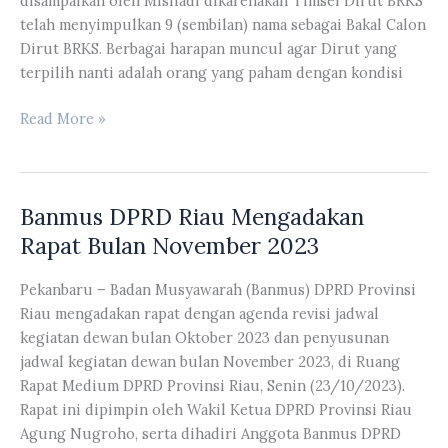
disampaikan oleh Misliadi dikarenakan Timsel Dirut BRKS
telah menyimpulkan 9 (sembilan) nama sebagai Bakal Calon
Dirut BRKS. Berbagai harapan muncul agar Dirut yang
terpilih nanti adalah orang yang paham dengan kondisi
Misliadi
Read More »
Berharap
Dirut
BRKS
Banmus DPRD Riau Mengadakan
nantinya
Orang
Rapat Bulan November 2023
yang
Paham
Pekanbaru – Badan Musyawarah (Banmus) DPRD Provinsi
dengan
Riau mengadakan rapat dengan agenda revisi jadwal
Kondisi
kegiatan dewan bulan Oktober 2023 dan penyusunan
BRKS
jadwal kegiatan dewan bulan November 2023, di Ruang
Rapat Medium DPRD Provinsi Riau, Senin (23/10/2023).
Rapat ini dipimpin oleh Wakil Ketua DPRD Provinsi Riau
Agung Nugroho, serta dihadiri Anggota Banmus DPRD