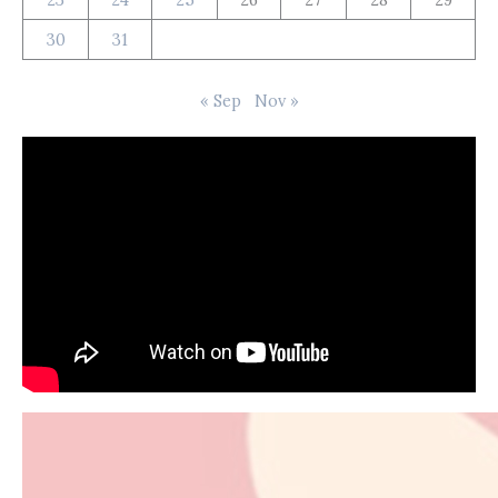
30
31
« Sep
Nov »