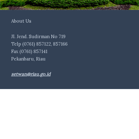
About Us
Jl. Jend. Sudirman No 719
Telp (0761) 857122, 857166
Fax (0761) 857141
Pekanbaru, Riau
setwan@riau.go.id