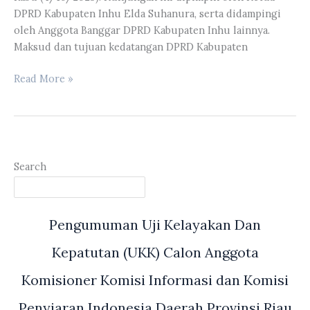
Rohil
DPRD Kabupaten Inhu Elda Suhanura, serta didampingi
Tahun
oleh Anggota Banggar DPRD Kabupaten Inhu lainnya.
2023
Maksud dan tujuan kedatangan DPRD Kabupaten
Parisman
Read More »
Ihwan
Terima
Kunker
Banggar
DPRD
Search
Kabupaten
Inhu
Pengumuman Uji Kelayakan Dan
Kepatutan (UKK) Calon Anggota
Komisioner Komisi Informasi dan Komisi
Penyiaran Indonesia Daerah Provinsi Riau