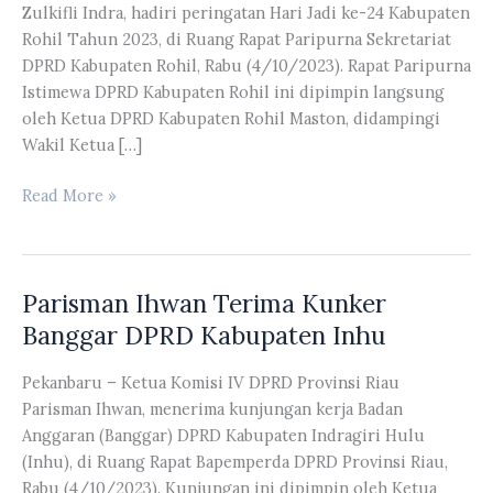
Zulkifli Indra, hadiri peringatan Hari Jadi ke-24 Kabupaten
Rohil Tahun 2023, di Ruang Rapat Paripurna Sekretariat
DPRD Kabupaten Rohil, Rabu (4/10/2023). Rapat Paripurna
Istimewa DPRD Kabupaten Rohil ini dipimpin langsung
oleh Ketua DPRD Kabupaten Rohil Maston, didampingi
Wakil Ketua […]
Anggota
Read More »
DPRD
Riau
Dapil
Parisman Ihwan Terima Kunker
Rohil
Hadiri
Banggar DPRD Kabupaten Inhu
Peringatan
Hari
Pekanbaru – Ketua Komisi IV DPRD Provinsi Riau
Jadi
Parisman Ihwan, menerima kunjungan kerja Badan
ke-
Anggaran (Banggar) DPRD Kabupaten Indragiri Hulu
24
(Inhu), di Ruang Rapat Bapemperda DPRD Provinsi Riau,
Kabupaten
Rabu (4/10/2023). Kunjungan ini dipimpin oleh Ketua