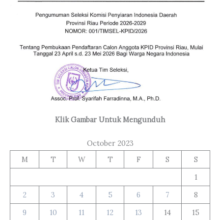
Klik Gambar Untuk Mengunduh
October 2023
M
T
W
T
F
S
S
1
2
3
4
5
6
7
8
9
10
11
12
13
14
15