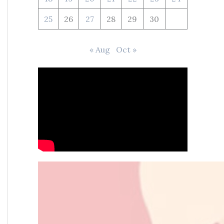
25
26
27
28
29
30
« Aug
Oct »