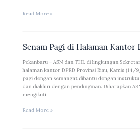
2023
Rapat
Read More »
Paripurna
Penandatanganan
Nota
Senam Pagi di Halaman Kantor 
Kesepakatan
Perubahan
Pekanbaru – ASN dan THL di lingkungan Sekretar
KUA-
halaman kantor DPRD Provinsi Riau, Kamis (14/9/
PPAS
pagi dengan semangat dibantu dengan instruktur
APBD
dan diakhiri dengan pendinginan. Diharapkan ASN
Provinsi
mengikuti
Riau
Tahun
Senam
Read More »
Anggaran
Pagi
2023
di
Halaman