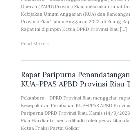
Daerah (TAPD) Provinsi Riau, melakukan rapat f
Kebijakan Umum Anggaran (KUA) dan Rancangan 
Provinsi Riau Tahun Anggaran 2023, di Ruang Ra
Rapat ini dipimpin Ketua DPRD Provinsi Riau […]
Rapat
Read More »
Finalisasi
Pembahasan
Rancangan
Rapat Paripurna Penandatanga
KUA
dan
KUA-PPAS APBD Provinsi Riau 
Rancangan
PPAS
Pekanbaru – DPRD Provinsi Riau menggelar rap
Provinsi
Kesepakatan Perubahan KUA-PPAS APBD Provinsi
Riau
Paripurna DPRD Provinsi Riau, Kamis (14/9/2023)
Tahun
Riau Hardianto, serta dihadiri oleh perwakilan d
Anggaran
Ketua Fraksi Partai Golkar