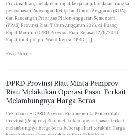
Provinsi Riau, melakukan rapat kerja lanjutan dalam rangka
pembahasan Rancangan Kebijakan Umum Anggaran (KUA)
dan Rancangan Prioritas Plafon Anggaran Sementara
(PPAS) Provinsi Riau Tahun Anggaran 2023, di Ruang
Rapat Medium DPRD Provinsi Riau, Selasa (12/9/2023).
Rapat ini dipimpin Wakil Ketua DPRD […]
Banggar
Read More »
Bersama
TAPD
Gelar
DPRD Provinsi Riau Minta Pemprov
Rapat
Lanjutan
Riau Melakukan Operasi Pasar Terkait
Terkait
Melambungnya Harga Beras
KUA
PPAS
Pekanbaru – DPRD Provinsi Riau meminta Pemerintah
Tahun
Provinsi (Pemprov) Riau melakukan operasi pasar terkait
Anggaran
melambungnya harga beras beberapa hari terakhir. Harga
2023