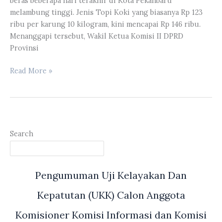
beras beberapa hari terakhir di Kota Pekanbaru
melambung tinggi. Jenis Topi Koki yang biasanya Rp 123
ribu per karung 10 kilogram, kini mencapai Rp 146 ribu.
Menanggapi tersebut, Wakil Ketua Komisi II DPRD
Provinsi
DPRD
Read More »
Provinsi
Riau
Minta
Pemprov
Riau
Search
Melakukan
Operasi
Pasar
Pengumuman Uji Kelayakan Dan
Terkait
Melambungnya
Kepatutan (UKK) Calon Anggota
Harga
Beras
Komisioner Komisi Informasi dan Komisi