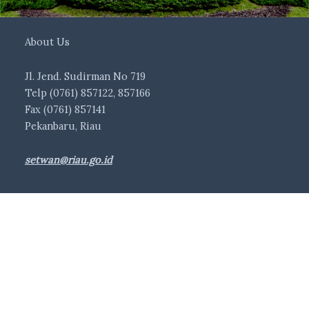
About Us
Jl. Jend. Sudirman No 719
Telp (0761) 857122, 857166
Fax (0761) 857141
Pekanbaru, Riau
setwan@riau.go.id