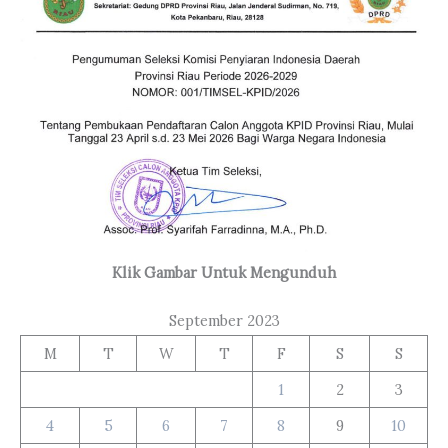
Klik Gambar Untuk Mengunduh
September 2023
M
T
W
T
F
S
S
1
2
3
4
5
6
7
8
9
10