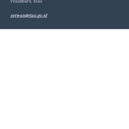
Pekanbaru, Riau
setwan@riau.go.id