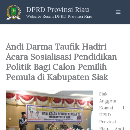
Skip
DPRD Provinsi Riau
to
Website Resmi DPRD Provinsi Riau
content
Andi Darma Taufik Hadiri
Acara Sosialisasi Pendidikan
Politik Bagi Calon Pemilih
Pemula di Kabupaten Siak
Siak –
Anggota
Komisi I
DPRD
Provinsi
Riau Andi