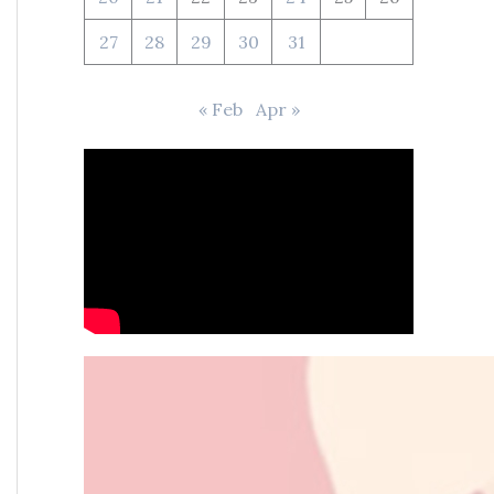
27
28
29
30
31
« Feb
Apr »