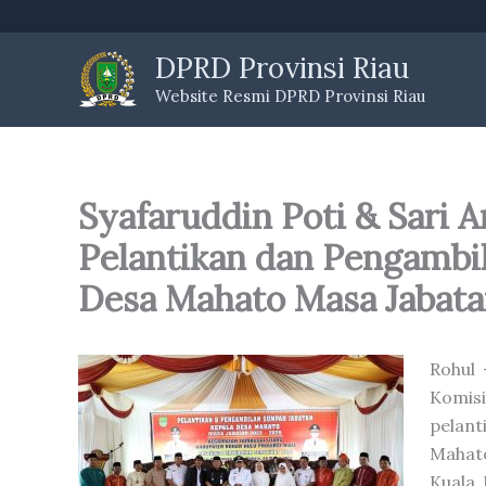
Skip
to
DPRD Provinsi Riau
content
Website Resmi DPRD Provinsi Riau
Syafaruddin Poti & Sari A
Pelantikan dan Pengambi
Desa Mahato Masa Jabat
Rohul 
Komisi
pelant
Mahat
Kuala