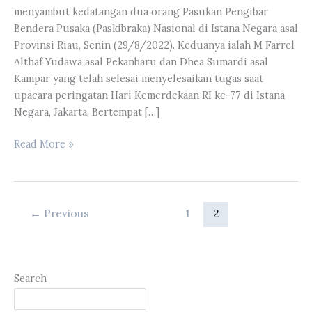
menyambut kedatangan dua orang Pasukan Pengibar
Bendera Pusaka (Paskibraka) Nasional di Istana Negara asal
Provinsi Riau, Senin (29/8/2022). Keduanya ialah M Farrel
Althaf Yudawa asal Pekanbaru dan Dhea Sumardi asal
Kampar yang telah selesai menyelesaikan tugas saat
upacara peringatan Hari Kemerdekaan RI ke-77 di Istana
Negara, Jakarta. Bertempat […]
Ketua
Read More »
DPRD
Provinsi
Riau
Menyambut
←
Previous
1
2
Kedatangan
Dua
Orang
Paskibraka
Search
Nasional
di