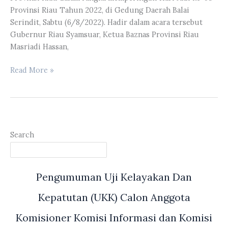
ke-
Provinsi Riau Tahun 2022, di Gedung Daerah Balai
65
Serindit, Sabtu (6/8/2022). Hadir dalam acara tersebut
Tahun
Gubernur Riau Syamsuar, Ketua Baznas Provinsi Riau
2022
Masriadi Hassan,
Wakil
Read More »
Ketua
I
DPRD
Provinsi
Riau
Search
Hadiri
Acara
Bakti
Pengumuman Uji Kelayakan Dan
Sosial
Penyerahan
Kepatutan (UKK) Calon Anggota
Bantuan
Zakat
Komisioner Komisi Informasi dan Komisi