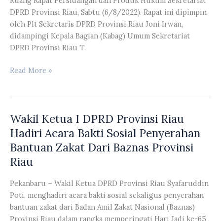
Ruang Rapat Persidangan dan Produk Hukum Sekretariat
DPRD Provinsi Riau, Sabtu (6/8/2022). Rapat ini dipimpin
oleh Plt Sekretaris DPRD Provinsi Riau Joni Irwan,
didampingi Kepala Bagian (Kabag) Umum Sekretariat
DPRD Provinsi Riau T.
Sekretariat
Read More »
DPRD
Provinsi
Riau
Wakil Ketua I DPRD Provinsi Riau
Rapat
Lanjutan
Hadiri Acara Bakti Sosial Penyerahan
Persiapan
Bantuan Zakat Dari Baznas Provinsi
Pelaksanaan
Riau
Paripurna
Hari
Pekanbaru – Wakil Ketua DPRD Provinsi Riau Syafaruddin
Jadi
Poti, menghadiri acara bakti sosial sekaligus penyerahan
Provinsi
bantuan zakat dari Badan Amil Zakat Nasional (Baznas)
Riau
Provinsi Riau dalam rangka memperingati Hari Jadi ke-65