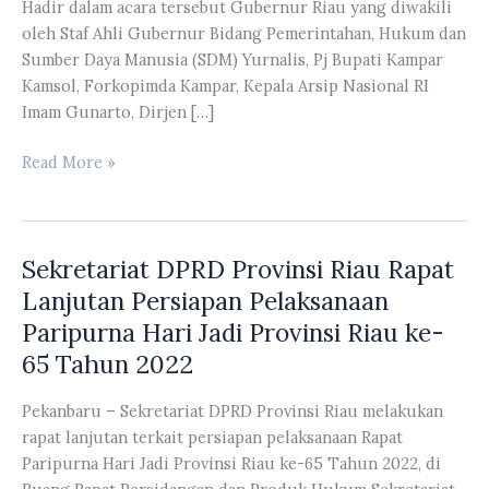
Hadir dalam acara tersebut Gubernur Riau yang diwakili
oleh Staf Ahli Gubernur Bidang Pemerintahan, Hukum dan
Sumber Daya Manusia (SDM) Yurnalis, Pj Bupati Kampar
Kamsol, Forkopimda Kampar, Kepala Arsip Nasional RI
Imam Gunarto, Dirjen […]
Anggota
Read More »
DPRD
Provinsi
Riau
Sekretariat DPRD Provinsi Riau Rapat
Hadiri
Acara
Lanjutan Persiapan Pelaksanaan
Bagholeg
Paripurna Hari Jadi Provinsi Riau ke-
Godang
65 Tahun 2022
Festival
2022
Pekanbaru – Sekretariat DPRD Provinsi Riau melakukan
rapat lanjutan terkait persiapan pelaksanaan Rapat
Paripurna Hari Jadi Provinsi Riau ke-65 Tahun 2022, di