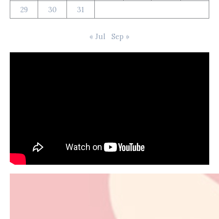
29
30
31
« Jul
Sep »