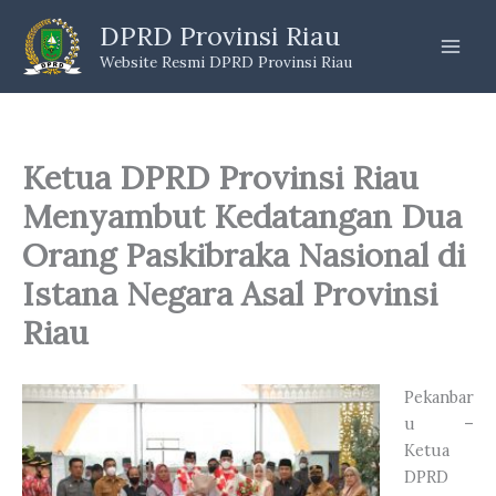
Skip
DPRD Provinsi Riau
to
Website Resmi DPRD Provinsi Riau
content
Ketua DPRD Provinsi Riau
Menyambut Kedatangan Dua
Orang Paskibraka Nasional di
Istana Negara Asal Provinsi
Riau
Pekanbar
u –
Ketua
DPRD