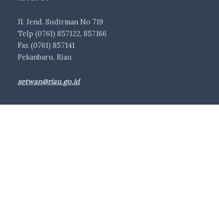
Jl. Jend. Sudirman No 719
Telp (0761) 857122, 857166
Fax (0761) 857141
Pekanbaru, Riau
setwan@riau.go.id