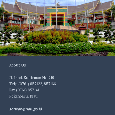
About Us
Jl. Jend. Sudirman No 719
Telp (0761) 857122, 857166
Fax (0761) 857141
Pekanbaru, Riau
setwan@riau.go.id