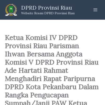
Skip
DPRD Provinsi Riau
to
Website Resmi DPRD Provinsi Riau
content
Ketua Komisi IV DPRD
Provinsi Riau Parisman
Ihwan Bersama Anggota
Komisi V DPRD Provinsi Riau
Ade Hartati Rahmat
Menghadiri Rapat Paripurna
DPRD Kota Pekanbaru Dalam
Rangka Pengucapan
Sumpah/Janji PAW Ketua