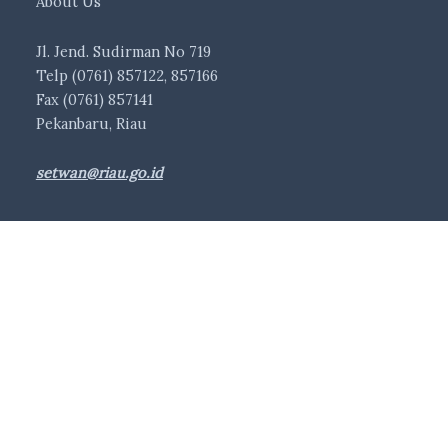
About Us
Jl. Jend. Sudirman No 719
Telp (0761) 857122, 857166
Fax (0761) 857141
Pekanbaru, Riau
setwan@riau.go.id