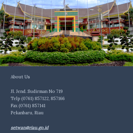
About Us
Jl. Jend. Sudirman No 719
Telp (0761) 857122, 857166
Fax (0761) 857141
Pekanbaru, Riau
setwan@riau.go.id