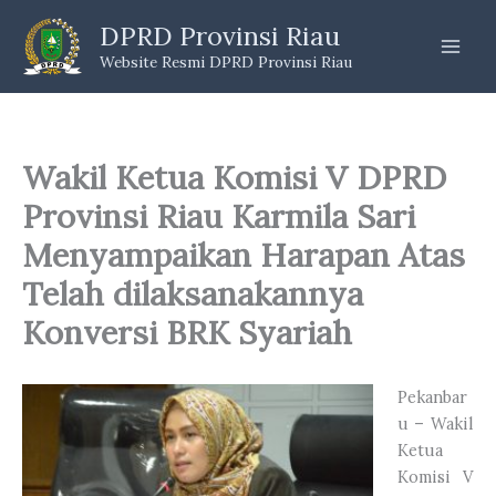
Skip
DPRD Provinsi Riau
to
Website Resmi DPRD Provinsi Riau
content
Wakil Ketua Komisi V DPRD
Provinsi Riau Karmila Sari
Menyampaikan Harapan Atas
Telah dilaksanakannya
Konversi BRK Syariah
Pekanbar
u – Wakil
Ketua
Komisi V