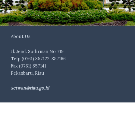
About Us
Jl. Jend. Sudirman No 719
Telp (0761) 857122, 857166
Fax (0761) 857141
Pekanbaru, Riau
setwan@riau.go.id