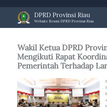
Skip
to
DPRD Provinsi Riau
content
Website Resmi DPRD Provinsi Riau
Wakil Ketua DPRD Provins
Mengikuti Rapat Koordina
Pemerintah Terhadap La