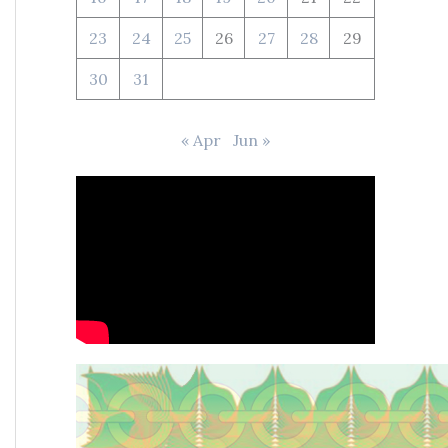
23
24
25
26
27
28
29
30
31
« Apr
Jun »