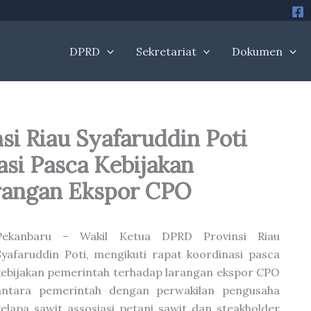
DPRD
Sekretariat
Dokumen
i Riau Syafaruddin Poti
si Pasca Kebijakan
rangan Ekspor CPO
Pekanbaru – Wakil Ketua DPRD Provinsi Riau
Syafaruddin Poti, mengikuti rapat koordinasi pasca
kebijakan pemerintah terhadap larangan ekspor CPO
antara pemerintah dengan perwakilan pengusaha
kelapa sawit assosiasi petani sawit dan steakholder