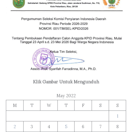
Klik Gambar Untuk Mengunduh
May 2022
M
T
W
T
F
S
S
1
2
3
4
5
6
7
8