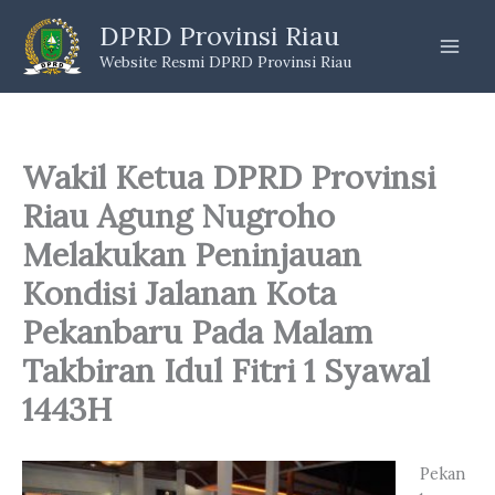
Skip
DPRD Provinsi Riau
to
Website Resmi DPRD Provinsi Riau
content
Wakil Ketua DPRD Provinsi
Riau Agung Nugroho
Melakukan Peninjauan
Kondisi Jalanan Kota
Pekanbaru Pada Malam
Takbiran Idul Fitri 1 Syawal
1443H
Pekan