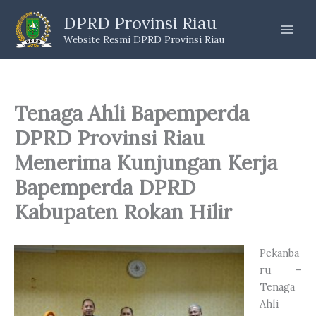
Skip
DPRD Provinsi Riau
to
Website Resmi DPRD Provinsi Riau
content
Tenaga Ahli Bapemperda
DPRD Provinsi Riau
Menerima Kunjungan Kerja
Bapemperda DPRD
Kabupaten Rokan Hilir
Pekanba
ru –
Tenaga
Ahli