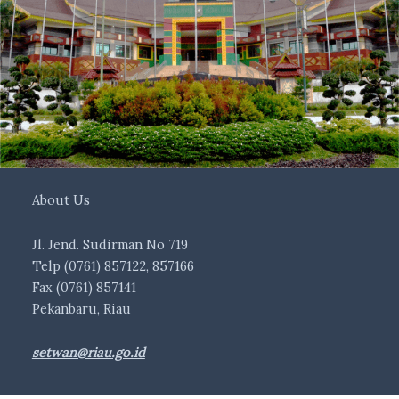
About Us
Jl. Jend. Sudirman No 719
Telp (0761) 857122, 857166
Fax (0761) 857141
Pekanbaru, Riau
setwan@riau.go.id