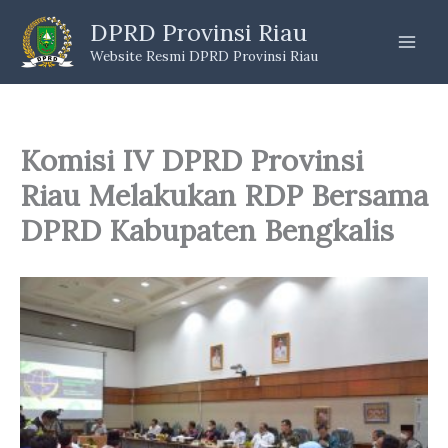
Skip
DPRD Provinsi Riau
to
Website Resmi DPRD Provinsi Riau
content
Komisi IV DPRD Provinsi
Riau Melakukan RDP Bersama
DPRD Kabupaten Bengkalis