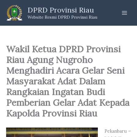
Skip
DPRD Provinsi Riau
to
Website Resmi DPRD Provinsi Riau
content
Wakil Ketua DPRD Provinsi
Riau Agung Nugroho
Menghadiri Acara Gelar Seni
Masyarakat Adat Dalam
Rangkaian Ingatan Budi
Pemberian Gelar Adat Kepada
Kapolda Provinsi Riau
Pekanbaru –