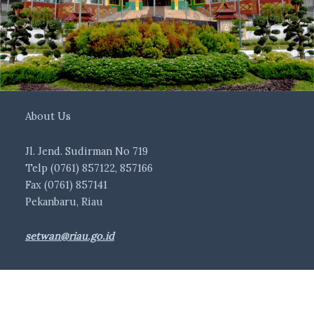
About Us
Jl. Jend. Sudirman No 719
Telp (0761) 857122, 857166
Fax (0761) 857141
Pekanbaru, Riau
setwan@riau.go.id