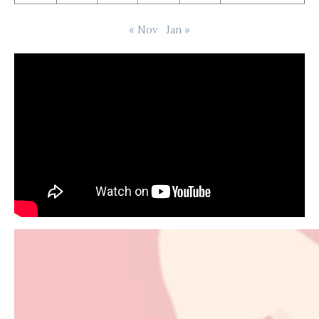
« Nov
Jan »