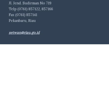
Jl. Jend. Sudirman No 719
Telp (0761) 857122, 857166
Fax (0761) 857141
Pekanbaru, Riau
setwan@riau.go.id