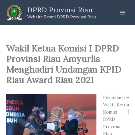
Skip
DPRD Provinsi Riau
to
Website Resmi DPRD Provinsi Riau
content
Wakil Ketua Komisi I DPRD
Provinsi Riau Amyurlis
Menghadiri Undangan KPID
Riau Award Riau 2021
Pekanbaru –
Wakil Ketua
Komisi I
DPRD
Provinsi
Riau