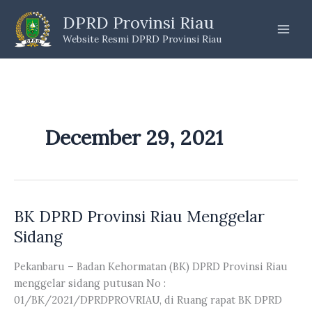
Skip
DPRD Provinsi Riau
to
Website Resmi DPRD Provinsi Riau
content
December 29, 2021
BK DPRD Provinsi Riau Menggelar
Sidang
Pekanbaru – Badan Kehormatan (BK) DPRD Provinsi Riau
menggelar sidang putusan No :
01/BK/2021/DPRDPROVRIAU, di Ruang rapat BK DPRD