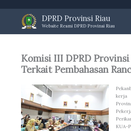
Skip
to
DPRD Provinsi Riau
content
Website Resmi DPRD Provinsi Riau
Komisi III DPRD Provinsi
Terkait Pembahasan Ran
Pekanb
kerja
Provin
Pekerj
Perik
KUA-PP