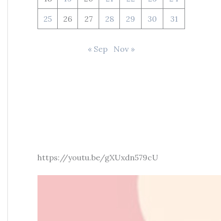
25
26
27
28
29
30
31
« Sep
Nov »
https://youtu.be/gXUxdn579cU