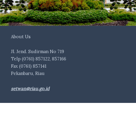
About Us
Jl. Jend. Sudirman No 719
Telp (0761) 857122, 857166
Fax (0761) 857141
Pekanbaru, Riau
setwan@riau.go.id