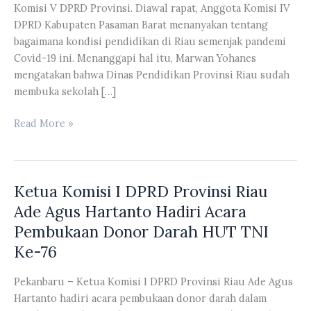
Komisi V DPRD Provinsi. Diawal rapat, Anggota Komisi IV
DPRD Kabupaten Pasaman Barat menanyakan tentang
bagaimana kondisi pendidikan di Riau semenjak pandemi
Covid-19 ini. Menanggapi hal itu, Marwan Yohanes
mengatakan bahwa Dinas Pendidikan Provinsi Riau sudah
membuka sekolah […]
DPRD
Read More »
Provinsi
Riau
Menerima
Ketua Komisi I DPRD Provinsi Riau
Kunker
Komisi
Ade Agus Hartanto Hadiri Acara
IV
Pembukaan Donor Darah HUT TNI
Dan
Ke-76
Komisi
II
Pekanbaru – Ketua Komisi I DPRD Provinsi Riau Ade Agus
DPRD
Hartanto hadiri acara pembukaan donor darah dalam
Kabupaten