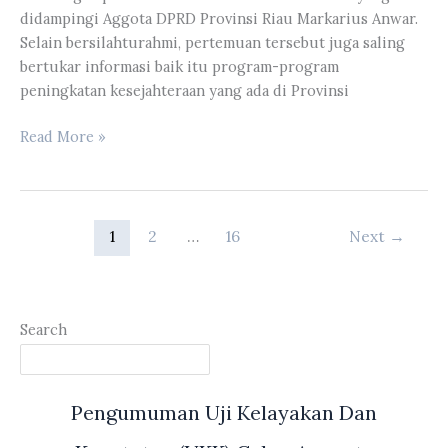
didampingi Aggota DPRD Provinsi Riau Markarius Anwar.
Selain bersilahturahmi, pertemuan tersebut juga saling
bertukar informasi baik itu program-program
peningkatan kesejahteraan yang ada di Provinsi
Wakil
Read More »
Ketua
DPRD
Provinsi
Riau
1
2
…
16
Next
→
Syafaruddin
Poti
Menerima
Kunjungan
Search
Ketua
DPRD
Kabupaten
Pengumuman Uji Kelayakan Dan
Agam
Novi