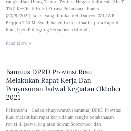
rangka Hari Ulang Tahun Tentara Negara Indonesia (HUT
Pasaman
TNI) Ke-76, di Hotel Furaya Pekanbaru, Kamis
Barat
(30/9/2021). Acara yang dibuka oleh Danrem 031/WB
Brigjen TNI M. Syech Ismed turut dihadiri pula Kapolda
Riau, Irjen Pol Agung Setya Imam Effendi,
Ketua
Read More »
Komisi
I
DPRD
Banmus DPRD Provinsi Riau
Provinsi
Riau
Melakukan Rapat Kerja Dan
Ade
Penyusunan Jadwal Kegiatan Oktober
Agus
2021
Hartanto
Hadiri
Pekanbaru – Badan Musyawarah (Banmus) DPRD Provinsi
Acara
Riau melakukan rapat kerja dalam rangka pembahasan
Pembukaan
revisi III jadwal kegiatan dewan September dan
Donor