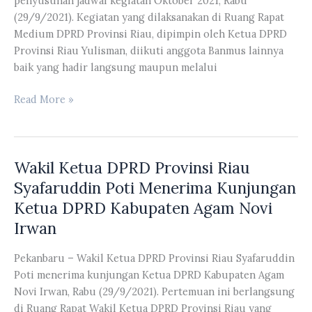
penyusunan jadwal kegiatan Oktober 2021, Rabu
Darah
(29/9/2021). Kegiatan yang dilaksanakan di Ruang Rapat
HUT
Medium DPRD Provinsi Riau, dipimpin oleh Ketua DPRD
TNI
Provinsi Riau Yulisman, diikuti anggota Banmus lainnya
Ke-
baik yang hadir langsung maupun melalui
76
Banmus
Read More »
DPRD
Provinsi
Riau
Wakil Ketua DPRD Provinsi Riau
Melakukan
Rapat
Syafaruddin Poti Menerima Kunjungan
Kerja
Ketua DPRD Kabupaten Agam Novi
Dan
Irwan
Penyusunan
Jadwal
Pekanbaru – Wakil Ketua DPRD Provinsi Riau Syafaruddin
Kegiatan
Poti menerima kunjungan Ketua DPRD Kabupaten Agam
Oktober
Novi Irwan, Rabu (29/9/2021). Pertemuan ini berlangsung
2021
di Ruang Rapat Wakil Ketua DPRD Provinsi Riau yang