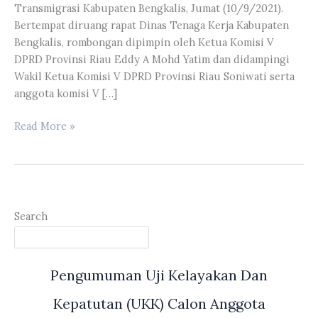
Transmigrasi Kabupaten Bengkalis, Jumat (10/9/2021).
Bertempat diruang rapat Dinas Tenaga Kerja Kabupaten
Bengkalis, rombongan dipimpin oleh Ketua Komisi V
DPRD Provinsi Riau Eddy A Mohd Yatim dan didampingi
Wakil Ketua Komisi V DPRD Provinsi Riau Soniwati serta
anggota komisi V […]
Komisi
Read More »
V
DPRD
Provinsi
Riau
Melakukan
Search
Kuntil
Ke
Disnaker
Pengumuman Uji Kelayakan Dan
Dan
Transmigrasi
Kepatutan (UKK) Calon Anggota
Kabupaten