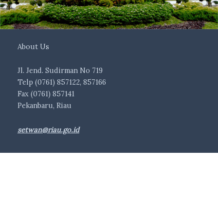
About Us
Jl. Jend. Sudirman No 719
Telp (0761) 857122, 857166
Fax (0761) 857141
Pekanbaru, Riau
setwan@riau.go.id